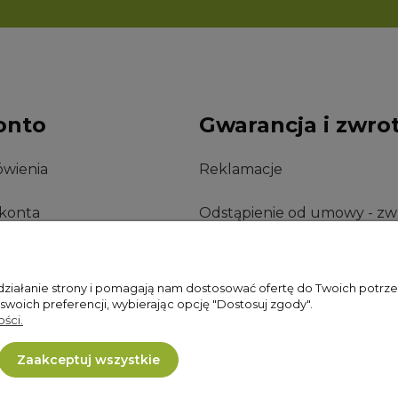
onto
Gwarancja i zwro
wienia
Reklamacje
 konta
Odstąpienie od umowy - zw
nia
 działanie strony i pomagają nam dostosować ofertę do Twoich potr
 swoich preferencji, wybierając opcję "Dostosuj zgody".
ści.
Zaakceptuj wszystkie