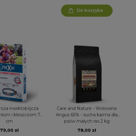
Do koszyka
roża insektobójcza
Care and Nature - Wołowina
hłom i kleszczom 75
Angus 65% - sucha karma dla
cm
psów małych ras 2 kg
79,00 zł
78,00 zł