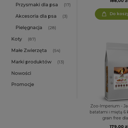
188,00 z
Przysmaki dla psa
(17)
Do kosz
Akcesoria dla psa
(3)
Pielęgnacja
(28)
Koty
(87)
Małe Zwierzęta
(54)
Marki produktów
(13)
Nowości
Promocje
Zoo-Imperium - Ja
batatami i miętą 6 kg - karma
grain free dl
179,00 z