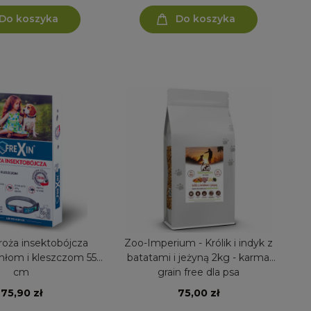
Do koszyka
Do koszyka
roża insektobójcza
Zoo-Imperium - Królik i indyk z
hłom i kleszczom 55
batatami i jeżyną 2kg - karma
cm
grain free dla psa
75,90 zł
75,00 zł