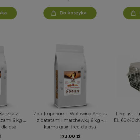
yka
Do koszyka
Kaczka z
Zoo-Imperium - Wołowina Angus
Ferplast - transporter ATLAS 30
 6 kg -
z batatami i marchewką 6 kg -
EL 60x40xh3
 dla psa
karma grain free dla psa
ł
173,00 zł