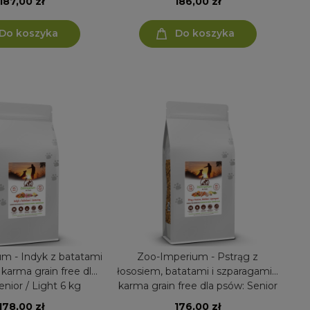
187,00 zł
186,00 zł
Do koszyka
Do koszyka
m - Indyk z batatami
Zoo-Imperium - Pstrąg z
- karma grain free dla
łososiem, batatami i szparagami -
nior / Light 6 kg
karma grain free dla psów: Senior
/ Light 6 kg
178,00 zł
176,00 zł