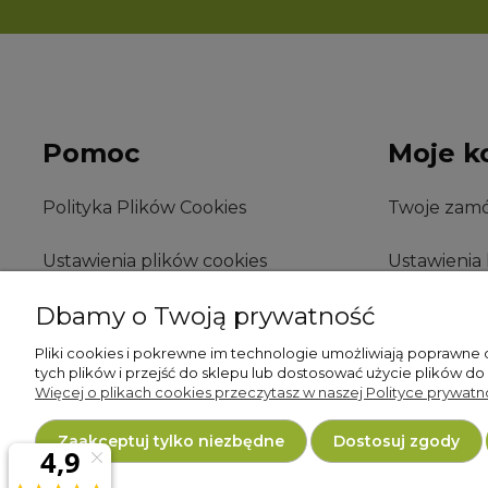
Pomoc
Moje k
Polityka Plików Cookies
Twoje zamó
Ustawienia plików cookies
Ustawienia
Dbamy o Twoją prywatność
Polityka prywatności
Przechowal
Pliki cookies i pokrewne im technologie umożliwiają poprawne
Procedura GPSR
tych plików i przejść do sklepu lub dostosować użycie plików do
Więcej o plikach cookies przeczytasz w naszej Polityce prywatno
Procedura wycofania produktu
Zaakceptuj tylko niezbędne
Dostosuj zgody