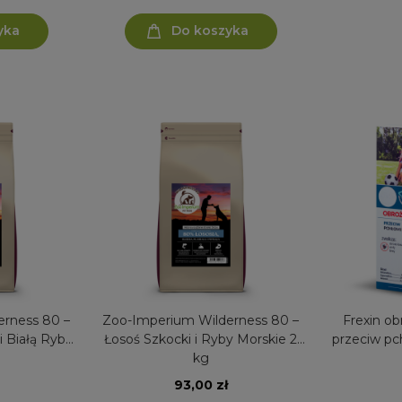
yka
Do koszyka
rness 80 –
Zoo-Imperium Wilderness 80 –
Frexin ob
i Białą Rybą
Łosoś Szkocki i Ryby Morskie 2
przeciw pc
kg
93,00 zł