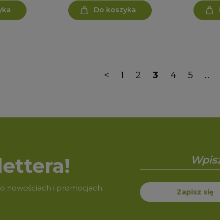
yka
Do koszyka
<
1
2
3
4
5
...
ettera!
 o nowościach i promocjach.
Zapisz się