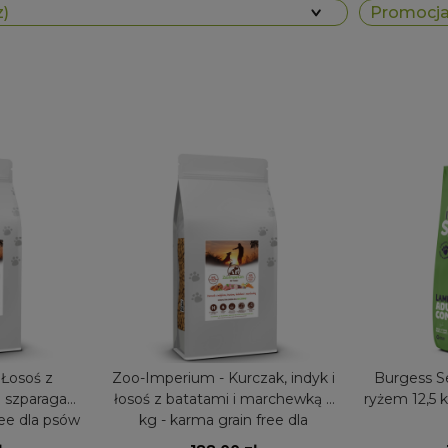
z)
Promocja:
Łosoś z
Zoo-Imperium - Kurczak, indyk i
Burgess Se
i szparagami
łosoś z batatami i marchewką 6
ryżem 12,5 
ree dla psów
kg - karma grain free dla
s
szczeniąt