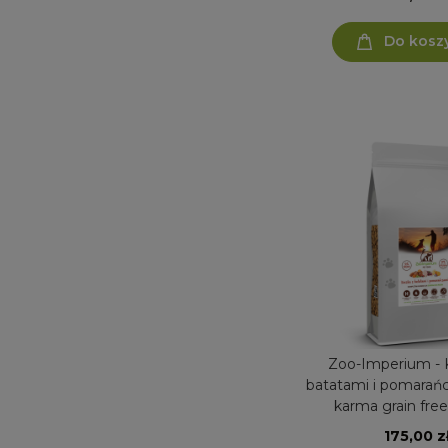
Do kosz
Zoo-Imperium - 
batatami i pomarańczami
karma grain free
175,00 z