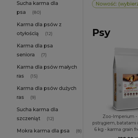
Sucha karma dla
Nowość: (wybier
psa
(80)
Karma dla psów z
Psy
otyłością
(12)
Karma dla psa
seniora
(7)
Karma dla psów małych
ras
(15)
Karma dla psów dużych
ras
(9)
Sucha karma dla
Zoo-Imperium - 
szczeniąt
(12)
pstrągiem, batatami 
6 kg - karma grain f
Mokra karma dla psa
(8)
małych ra