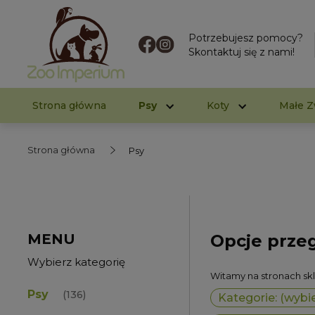
Potrzebujesz pomocy?
Skontaktuj się z nami!
Strona główna
Psy
Koty
Małe Z
Strona główna
Psy
MENU
Opcje prze
Wybierz kategorię
Witamy na stronach s
Psy
(136)
Kategorie: (wybie