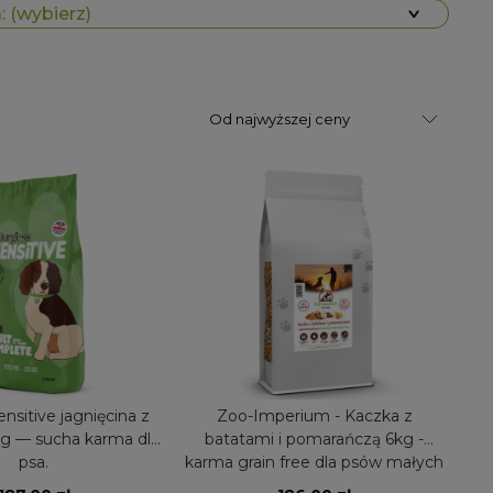
 (wybierz)
nsitive jagnięcina z
Zoo-Imperium - Kaczka z
kg — sucha karma dla
batatami i pomarańczą 6kg -
psa.
karma grain free dla psów małych
ras