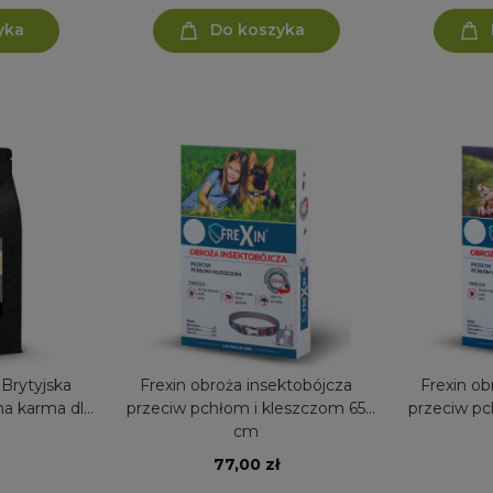
yka
Do koszyka
 Brytyjska
Frexin obroża insektobójcza
Frexin ob
ha karma dla
przeciw pchłom i kleszczom 65
przeciw pc
cm
77,00 zł