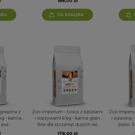
ł
188,00 zł
yka
Do koszyka
gnięcina z
Zoo-Imperium - Łosoś z batatami
Zoo-Imperiu
i warzywami 6 kg - karma grain
i żurawiną 
a psa
free dla szczeniąt dużych ras
psów: Se
ł
178,00 zł