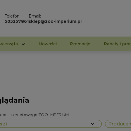
Telefon:
Email:
505257861
sklep@zoo-imperium.pl
wierzęta
Nowości
Promocje
Rabaty i pro
glądania
klepu Internetowego ZOO-IMPERIUM
rz)
Producent