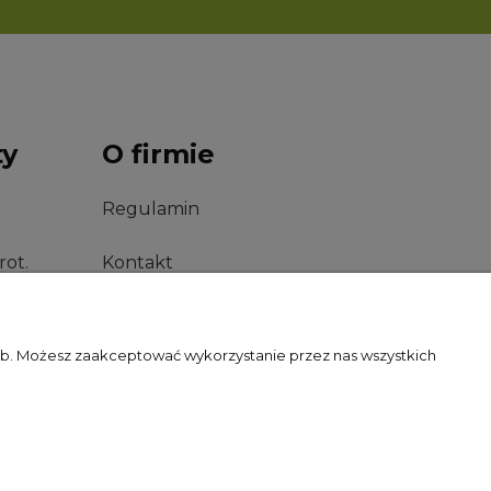
ty
O firmie
Regulamin
rot.
Kontakt
Formy Płatności
zeb. Możesz zaakceptować wykorzystanie przez nas wszystkich