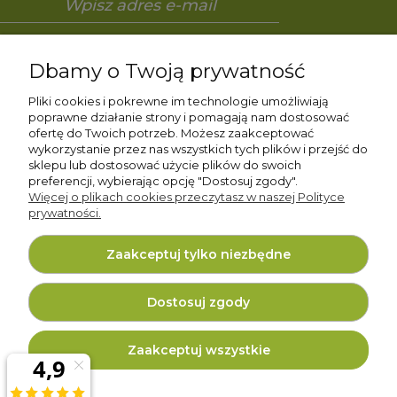
Zapisz się
Dbamy o Twoją prywatność
Pliki cookies i pokrewne im technologie umożliwiają
poprawne działanie strony i pomagają nam dostosować
ofertę do Twoich potrzeb. Możesz zaakceptować
Pomoc
wykorzystanie przez nas wszystkich tych plików i przejść do
sklepu lub dostosować użycie plików do swoich
preferencji, wybierając opcję "Dostosuj zgody".
Moje konto
Więcej o plikach cookies przeczytasz w naszej Polityce
prywatności.
Gwarancja i zwroty
Zaakceptuj tylko niezbędne
O firmie
Dostosuj zgody
Zaakceptuj wszystkie
Projekt i wykonanie:
Ecommercy.pl