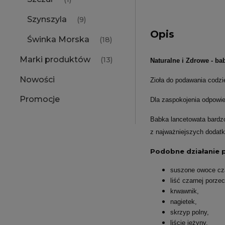
Szynszyla
(9)
Opis
Świnka Morska
(18)
Marki produktów
(13)
Naturalne i Zdrowe - ba
Nowości
Zioła do podawania codzi
Promocje
Dla zaspokojenia odpowie
Babka lancetowata bardzo
z najważniejszych dodatkó
Podobne działanie p
suszone owoce cz
liść czarnej porzec
krwawnik,
nagietek,
skrzyp polny,
liście jeżyny.