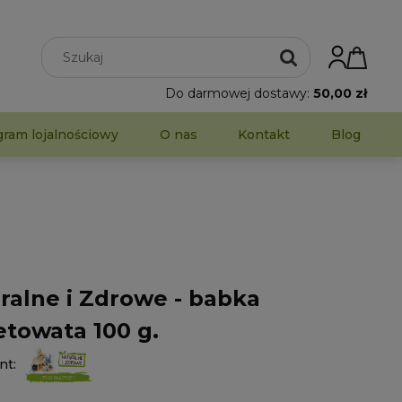
Do darmowej dostawy:
50,00 zł
gram lojalnościowy
O nas
Kontakt
Blog
ralne i Zdrowe - babka
etowata 100 g.
nt: