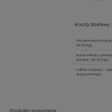
Koszty dostawy
Paczkomaty InPost
(o
do 25 kg))
Kurier InPost
(- przes
paczka - do 30 kg).)
odbiór osobisty
( - za
stacjonarnego)
Produkty powiązane