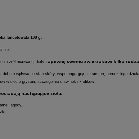
bka lancetowata 100 g.
ennie.
apewnij swemu zwierzakowi kilka rodzaj
dnio zróżnicowanej diety z
 dobrze wpływa na stan skóry, wspomaga gojenie się ran, oprócz tego dzia
w w diecie gryzoni, szczególnie u świnek i królików.
osiadają następujące zioła:
arnej jagody,
zki,