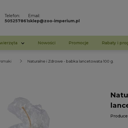
Telefon:
Email:
505257861
sklep@zoo-imperium.pl
wierzęta
Nowości
Promocje
Rabaty i pro
zysmaki
Naturalne i Zdrowe - babka lancetowata 100 g.
Natu
lanc
Produce