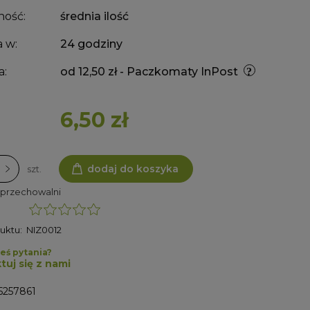
ność:
średnia ilość
 w:
24 godziny
a:
od 12,50 zł
- Paczkomaty InPost
6,50 zł
dodaj do koszyka
szt.
 przechowalni
uktu:
NIZ0012
eś pytania?
tuj się z nami
5257861