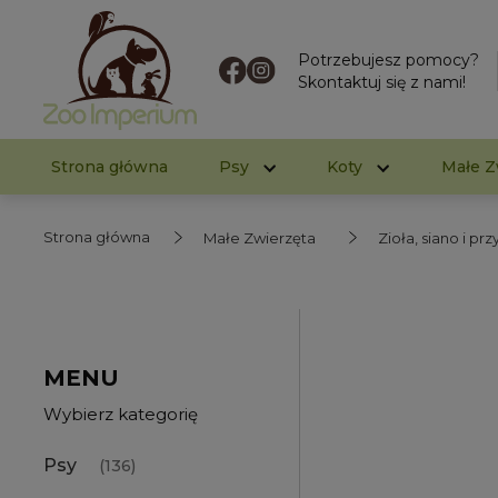
Potrzebujesz pomocy?
Skontaktuj się z nami!
Strona główna
Psy
Koty
Małe Z
Strona główna
Małe Zwierzęta
Zioła, siano i pr
MENU
Wybierz kategorię
Psy
(136)