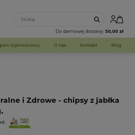
Do darmowej dostawy:
50,00 zł
gram lojalnościowy
O nas
Kontakt
Blog
ralne i Zdrowe - chipsy z jabłka
.
nt: