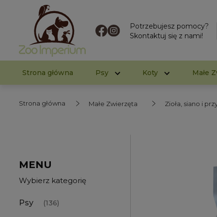
Potrzebujesz pomocy?
Skontaktuj się z nami!
Strona główna
Psy
Koty
Małe Z
Strona główna
Małe Zwierzęta
Zioła, siano i pr
MENU
Wybierz kategorię
Psy
(136)