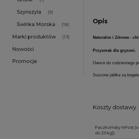
Szynszyla
(9)
Opis
Świnka Morska
(18)
Marki produktów
(13)
Naturalne i Zdrowe - chi
Nowości
Przysmak dla gryzoni.
Promocje
Owoce do codziennego po
Suszone jabłka są bogate 
Koszty dostawy
Paczkomaty InPost
(o
do 25 kg))