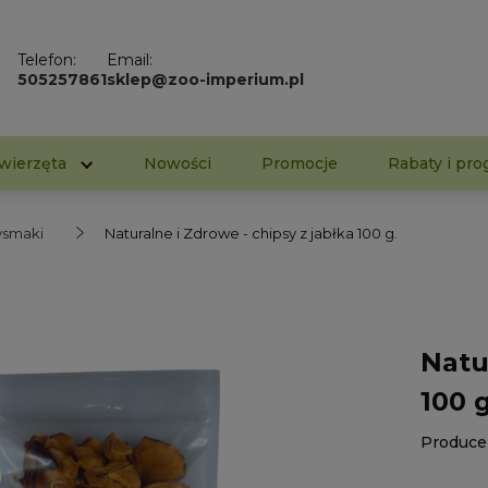
Telefon:
Email:
505257861
sklep@zoo-imperium.pl
wierzęta
Nowości
Promocje
Rabaty i pro
zysmaki
Naturalne i Zdrowe - chipsy z jabłka 100 g.
Natu
100 g
Produce