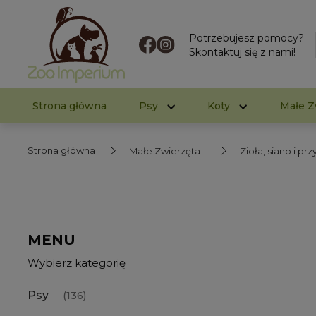
Potrzebujesz pomocy?
Skontaktuj się z nami!
Strona główna
Psy
Koty
Małe Z
Strona główna
Małe Zwierzęta
Zioła, siano i pr
MENU
Wybierz kategorię
Psy
(136)