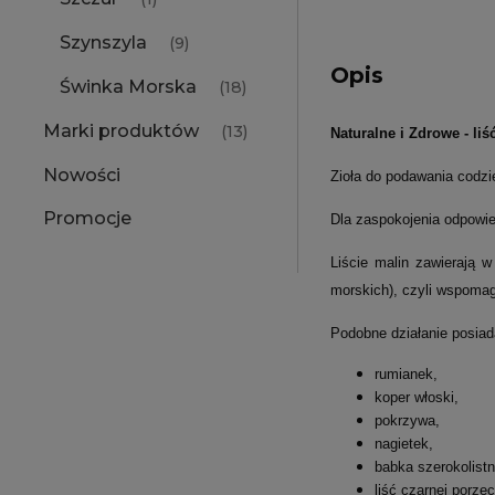
Szynszyla
(9)
Opis
Świnka Morska
(18)
Marki produktów
(13)
Naturalne i Zdrowe - liś
Nowości
Zioła do podawania codzi
Promocje
Dla zaspokojenia odpowie
Liście malin zawierają 
morskich), czyli wspomaga
Podobne
działanie posiad
rumianek,
koper włoski,
pokrzywa,
nagietek,
babka szerokolistn
liść czarnej porzec