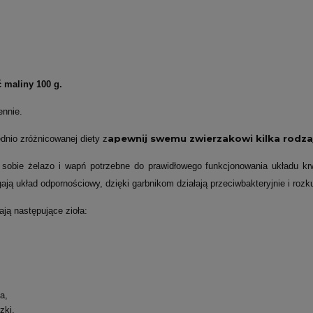
ć maliny 100 g.
ennie.
apewnij swemu zwierzakowi kilka rodzaj
dnio zróżnicowanej diety z
w sobie żelazo i wapń potrzebne do prawidłowego funkcjonowania układu k
ją układ odpornościowy, dzięki garbnikom działają przeciwbakteryjnie i rozku
ają następujące zioła:
a,
zki,