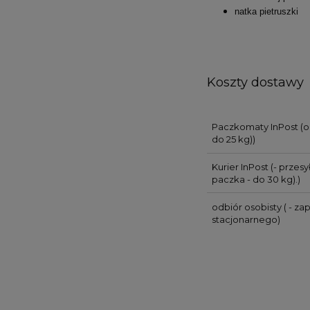
natka pietruszki
Koszty dostawy
Paczkomaty InPost
(o
do 25 kg))
Kurier InPost
(- przes
paczka - do 30 kg).)
odbiór osobisty
( - za
stacjonarnego)