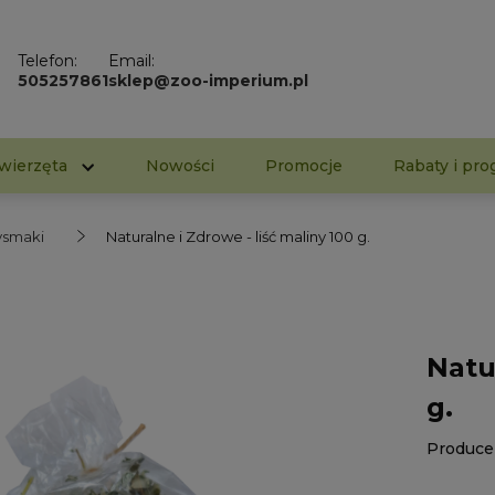
Telefon:
Email:
505257861
sklep@zoo-imperium.pl
wierzęta
Nowości
Promocje
Rabaty i pro
zysmaki
Naturalne i Zdrowe - liść maliny 100 g.
Natu
g.
Produce