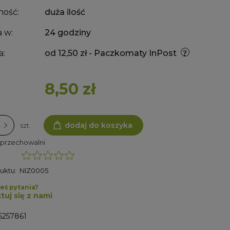
ność:
duża ilość
 w:
24 godziny
a:
od 12,50 zł
- Paczkomaty InPost
8,50 zł
dodaj do koszyka
szt.
 przechowalni
uktu:
NIZ0005
eś pytania?
tuj się z nami
5257861