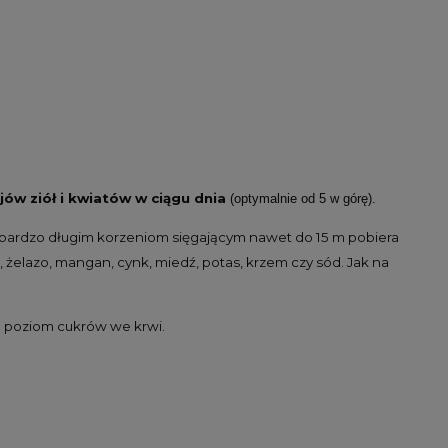
ów ziół i kwiatów w ciągu dnia
(optymalnie od 5 w górę).
ięki bardzo długim korzeniom sięgającym nawet do 15 m pobiera
, żelazo, mangan, cynk, miedź, potas, krzem czy sód. Jak na
a poziom cukrów we krwi.