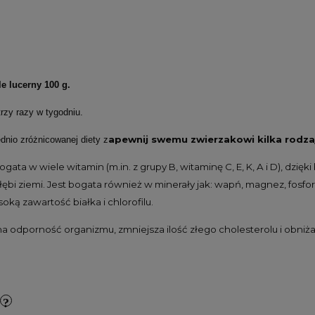
le lucerny 100 g.
rzy razy w tygodniu.
apewnij swemu zwierzakowi kilka rodzaj
dnio zróżnicowanej diety z
ogata w wiele witamin (m.in. z grupy B, witaminę C, E, K, A i D), dz
łębi ziemi. Jest bogata również w minerały jak: wapń, magnez, fosfor
oką zawartość białka i chlorofilu.
a odporność organizmu, zmniejsza ilość złego cholesterolu i obniż