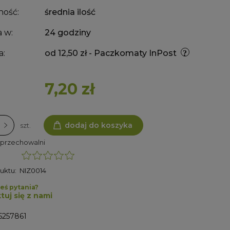
ność:
średnia ilość
 w:
24 godziny
a:
od 12,50 zł
- Paczkomaty InPost
7,20 zł
dodaj do koszyka
szt.
 przechowalni
uktu:
NIZ0014
eś pytania?
tuj się z nami
5257861