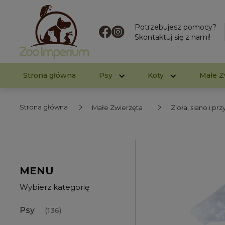
Potrzebujesz pomocy?
Skontaktuj się z nami!
Strona główna
Psy
Koty
Małe Z
Strona główna
Małe Zwierzęta
Zioła, siano i pr
MENU
Wybierz kategorię
Psy
(136)