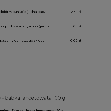
dbiór w punkcie (jedna paczka -
12,50 zł
yłka pod wskazany adres (jedna
16,00 zł
praszamy do naszego sklepu
0,00 zł
 - babka lancetowata 100 g.
uralne i Zdrowe - babka lancetowata 100 g.