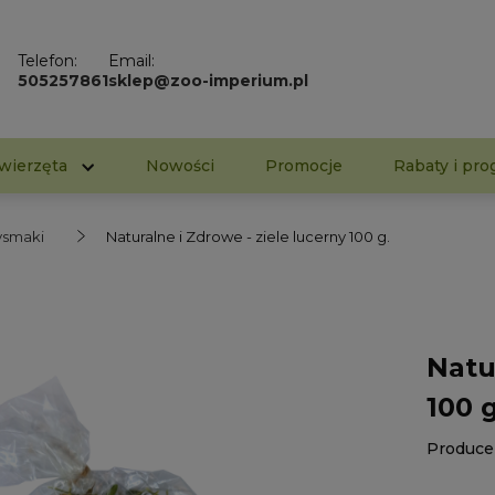
Telefon:
Email:
505257861
sklep@zoo-imperium.pl
wierzęta
Nowości
Promocje
Rabaty i pro
zysmaki
Naturalne i Zdrowe - ziele lucerny 100 g.
Natu
100 g
Produce