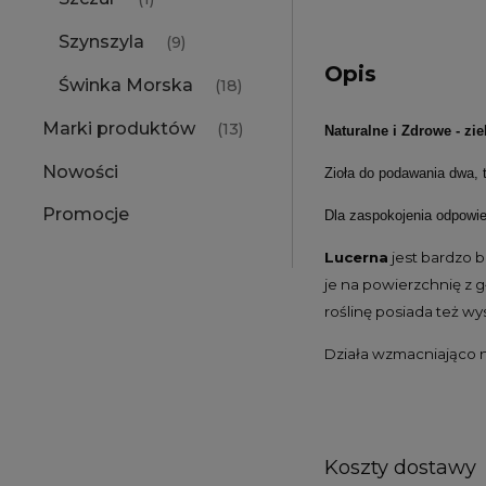
Szynszyla
(9)
Opis
Świnka Morska
(18)
Marki produktów
(13)
Naturalne i Zdrowe - zie
Nowości
Zioła do podawania dwa, t
Promocje
Dla zaspokojenia odpowie
Lucerna
jest bardzo b
je na powierzchnię z g
roślinę posiada też wys
Działa wzmacniająco n
Koszty dostawy