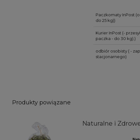
Paczkomaty InPost
(o
do 25 kg))
Kurier InPost
(- przes
paczka - do 30 kg).)
odbiór osobisty
( - za
stacjonarnego)
Produkty powiązane
Naturalne i Zdrowe
Nat