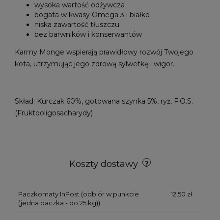
wysoka wartość odżywcza
bogata w kwasy Omega 3 i białko
niska zawartość tłuszczu
bez barwników i konserwantów
Karmy Monge wspierają prawidłowy rozwój Twojego
kota, utrzymując jego zdrową sylwetkę i wigor.
Skład: Kurczak 60%, gotowana szynka 5%, ryż, F.O.S.
(Fruktooligosacharydy)
Koszty dostawy
Paczkomaty InPost
(odbiór w punkcie
12,50 zł
(jedna paczka - do 25 kg))