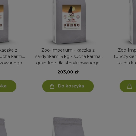
kaczka z
Zoo-Imperium - kaczka z
Zoo-Imp
 sucha karma
sardynkami 5 kg - sucha karma
tuńczykiem
ylizowanego
grain free dla sterylizowanego
sucha kar
kota
stery
203,00 zł
yka
Do koszyka