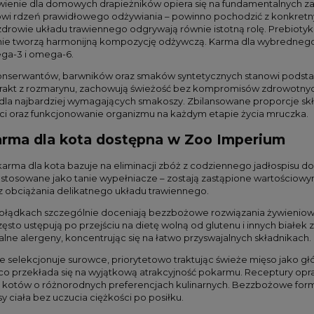
nie dla domowych drapieżników opiera się na fundamentalnych zasa
wi rdzeń prawidłowego odżywiania – powinno pochodzić z konkretnych
zdrowie układu trawiennego odgrywają równie istotną rolę. Prebiotyk
ie tworzą harmonijną kompozycję odżywczą. Karma dla wybrednego 
ga-3 i omega-6.
onserwantów, barwników oraz smaków syntetycznych stanowi podstaw
strakt z rozmarynu, zachowują świeżość bez kompromisów zdrowotny
dla najbardziej wymagających smakoszy. Zbilansowane proporcje skła
ci oraz funkcjonowanie organizmu na każdym etapie życia mruczka.
karma dla kota dostępna w Zoo Imperium
arma dla kota bazuje na eliminacji zbóż z codziennego jadłospisu d
stosowane jako tanie wypełniacze – zostają zastąpione wartościowym
z obciążania delikatnego układu trawiennego.
 żołądkach szczególnie doceniają bezzbożowe rozwiązania żywieni
zęsto ustępują po przejściu na dietę wolną od glutenu i innych białe
alne alergeny, koncentrując się na łatwo przyswajalnych składnikach.
 selekcjonuje surowce, priorytetowo traktując świeże mięso jako gł
o przekłada się na wyjątkową atrakcyjność pokarmu. Receptury opra
kotów o różnorodnych preferencjach kulinarnych. Bezzbożowe formuły
 ciała bez uczucia ciężkości po posiłku.