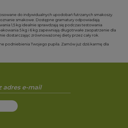
tosowane do indywidualnych upodobań futrzanych smakoszy.
ne doznanie smakowe. Dostępne gramatury odpowiadają
a 1,5 kg idealnie sprawdzają się podczas testowania
kowania 5 kg i 6 kg zapewniają długotrwałe zaopatrzenie dla
e dostarczając zrównoważonej diety przez cały rok.
e podniebienia Twojego pupila. Zamów już dziś karmę dla