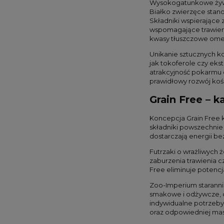
Wysokogatunkowe żywie
Białko zwierzęce stano
Składniki wspierające 
wspomagające trawien
kwasy tłuszczowe ome
Unikanie sztucznych k
jak tokoferole czy ek
atrakcyjność pokarmu 
prawidłowy rozwój koś
Grain Free – 
Koncepcja Grain Free k
składniki powszechnie 
dostarczają energii be
Futrzaki o wrażliwych
zaburzenia trawienia c
Free eliminuje potencj
Zoo-Imperium starannie
smakowe i odżywcze, c
indywidualne potrzeby 
oraz odpowiedniej masy