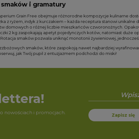
 smaków i gramatury
perium Grain Free obejmuje różnorodne kompozycje kulinarne dos
aczka z ryżem, indyk z kurczakiem – każda receptura stanowi unikal
 domowych o różnej liczbie mieszkańców czworonożnych. Opakowani
ki 2 kg zaspokajają apetyt pojedynczych kotów, natomiast duże opa
Rotacja smaków pozwala uniknąć monotonii żywieniowej, jednocześni
zbożowych smaków, które zaspokoją nawet najbardziej wyrafinowan
serwuj, jak Twój pupil z entuzjazmem podchodzi do miski!
ettera!
 o nowościach i promocjach.
Zapisz się