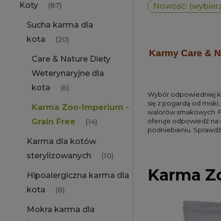
Koty
(87)
Nowość: (wybier
Sucha karma dla
kota
(20)
Karmy Care & Na
Care & Nature Diety
Weterynaryjne dla
kota
(6)
Wybór odpowiedniej k
się z pogardą od misk
Karma Zoo-Imperium -
walorów smakowych. Fu
Grain Free
oferuje odpowiedź na 
(14)
podniebieniu. Sprawdź 
Karma dla kotów
sterylizowanych
(10)
Karma Zo
Hipoalergiczna karma dla
kota
(8)
Mokra karma dla