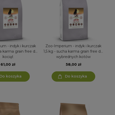
um - indyk i kurczak
Zoo-Imperium - indyk i kurczak
ha karma grain free dla
1,5 kg - sucha karma grain free dla
kociąt
wybrednych kotów
61,00 zł
58,00 zł
Do koszyka
Do koszyka