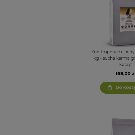
Zoo-Imperium - indyk
kg - sucha karma gra
kociąt
168,00 z
Do kosz