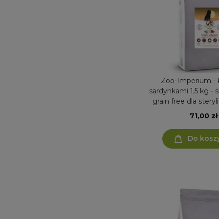
Zoo-Imperium - 
sardynkami 1,5 kg -
grain free dla ster
kota
71,00 zł
Do kosz