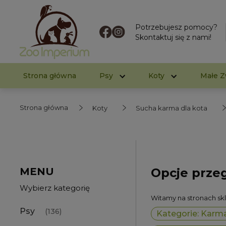
Potrzebujesz pomocy?
Skontaktuj się z nami!
Strona główna
Psy
Koty
Małe Z
Strona główna
Koty
Sucha karma dla kota
MENU
Opcje prze
Wybierz kategorię
Witamy na stronach s
Psy
(136)
Kategorie: Karma