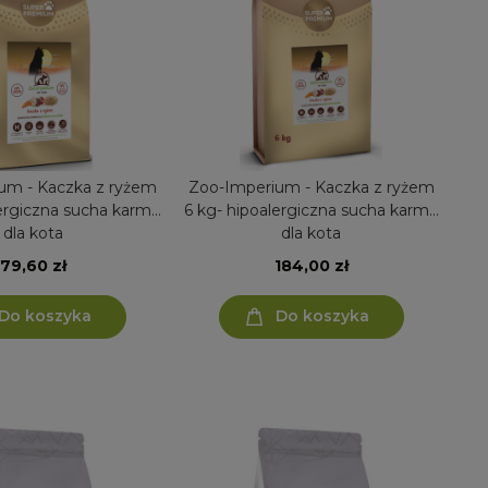
um - Kaczka z ryżem
Zoo-Imperium - Kaczka z ryżem
lergiczna sucha karma
6 kg- hipoalergiczna sucha karma
dla kota
dla kota
79,60 zł
184,00 zł
Do koszyka
Do koszyka