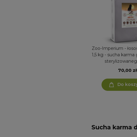
Zoo-Imperium - łosoś
1,5 kg - sucha karma g
sterylizowaneg
70,00 zł
Do kosz
Sucha karma d