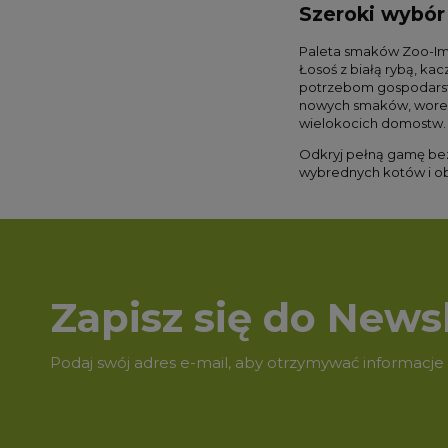
Szeroki wybór
Paleta smaków Zoo-Im
Łosoś z białą rybą, k
potrzebom gospodarstw
nowych smaków, worecz
wielokocich domostw. 
Odkryj pełną gamę bez
wybrednych kotów i ob
Zapisz się do Newsl
Podaj swój adres e-mail, aby otrzymywać informacje