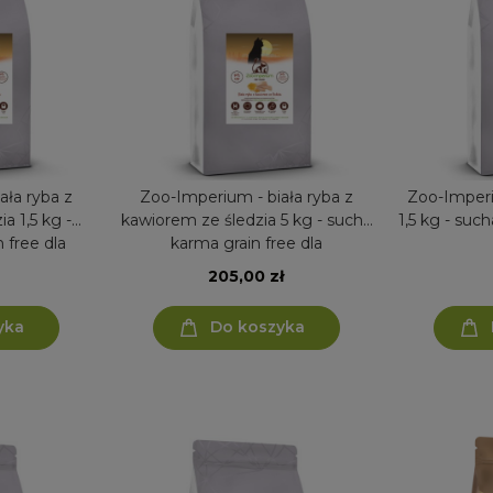
ała ryba z
Zoo-Imperium - biała ryba z
Zoo-Imperi
a 1,5 kg -
kawiorem ze śledzia 5 kg - sucha
1,5 kg - suc
 free dla
karma grain free dla
o kota
sterylizowanego kota
205,00 zł
yka
Do koszyka