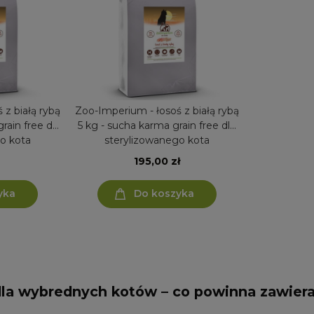
 z białą rybą
Zoo-Imperium - łosoś z białą rybą
rain free dla
5 kg - sucha karma grain free dla
o kota
sterylizowanego kota
195,00 zł
yka
Do koszyka
la wybrednych kotów – co powinna zawier