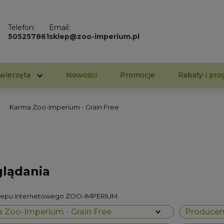
Telefon:
Email:
505257861
sklep@zoo-imperium.pl
wierzęta
Nowości
Promocje
Rabaty i pro
Karma Zoo-Imperium - Grain Free
glądania
klepu Internetowego ZOO-IMPERIUM
 Zoo-Imperium - Grain Free
Producent