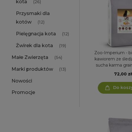
kota
(26)
Przysmaki dla
kotów
(12)
Pielęgnacja kota
(12)
Żwirek dla kota
(19)
Zoo-Imperium - bi
Małe Zwierzęta
(54)
kawiorem ze śledzi
sucha karma grain
Marki produktów
(13)
sterylizowaneg
72,00 zł
Nowości
Do kosz
Promocje