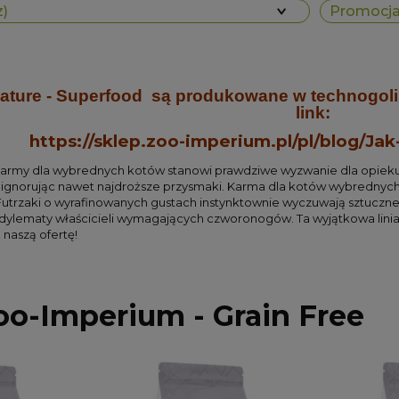
z)
Promocja:
ture - Superfood są produkowane w technogolii 
link:
https://sklep.zoo-imperium.pl/pl/blog/Jak
army dla wybrednych kotów stanowi prawdziwe wyzwanie dla opiekun
i, ignorując nawet najdroższe przysmaki. Karma dla kotów wybredny
trzaki o wyrafinowanych gustach instynktownie wyczuwają sztuczne 
dylematy właścicieli wymagających czworonogów. Ta wyjątkowa linia
naszą ofertę!
o-Imperium - Grain Free