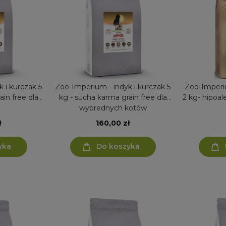
 i kurczak 5
Zoo-Imperium - indyk i kurczak 5
Zoo-Imperi
in free dla
kg - sucha karma grain free dla
2 kg- hipoa
wybrednych kotów
ł
160,00 zł
yka
Do koszyka