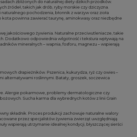
dach zbliżonych do naturalnej diety dzikich przodków.
 źródeł, takich jak drób, ryby morskie czy dziczyzna.
i naturalnego pochodzenia, błonnik z warzyw oraz zioła
kota powinna zawierać taurynę, aminokwasy oraz niezbędne
ę jakościowego żywienia. Naturalne przeciwutleniacze, takie
ch. Dodatkowo odpowiednia wilgotność i tekstura wpływają na
dników mineralnych – wapnia, fosforu, magnezu – wspierają
omowych drapieżników. Pszenica, kukurydza, ryż czy owies –
i alternatywami roślinnymi. Bataty, groszek, soczewica
owe. Alergie pokarmowe, problemy dermatologiczne czy
k zbożowych. Sucha karma dla wybrednych kotów z linii Grain
ówny składnik. Proces produkcji zachowuje naturalne walory
cowane przez specjalistów żywienia zwierząt uwzględniają
 wspierają utrzymanie idealnej kondycji, błyszczącej sierści