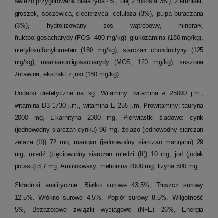
świeżo przygotowana biała ryba 4%, olej z łososia 3%), ziemniaki,
groszek, soczewica, ciecierzyca, celuloza (3%), pulpa buraczana
(3%), hydrolizowany sos wątrobowy, minerały,
fruktooligosacharydy (FOS, 480 mg/kg), glukozamina (180 mg/kg),
metylosulfonylometan (180 mg/kg), siarczan chondroityny (125
mg/kg), mannanooligosacharydy (MOS, 120 mg/kg),
suszona
żurawina, ekstrakt z juki (180 mg/kg).
Dodatki dietetyczne na kg: Witaminy: witamina A 25000 j.m.,
witamina D3 1730 j.m., witamina E 255 j.m. Prowitaminy: tauryna
2000 mg, L-karnityna 2000 mg. Pierwiastki śladowe: cynk
(jednowodny siarczan cynku) 96 mg, żelazo (jednowodny siarczan
żelaza (II)) 72 mg, mangan (jednowodny siarczan manganu) 29
mg, miedź (pięciowodny siarczan miedzi (II)) 10 mg, jod (jodek
potasu) 3,7 mg. Aminokwasy: metionina 2000 mg, lizyna 500 mg.
Składniki analityczne: Białko surowe 43,5%, Tłuszcz surowy
12,5%, Włókno surowe 4,5%, Popiół surowy 8,5%, Wilgotność
5%, Bezazotowe związki wyciągowe (NFE) 26%, Energia