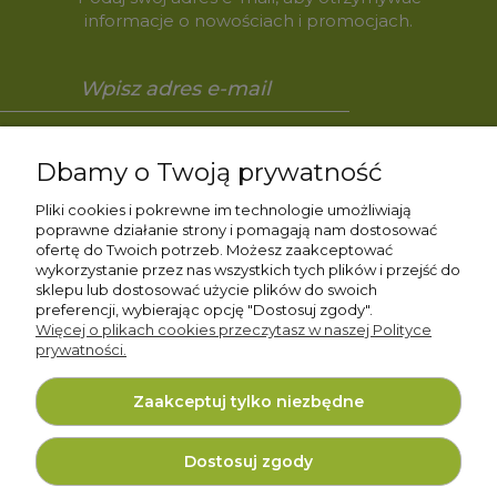
informacje o nowościach i promocjach.
Zapisz się
Dbamy o Twoją prywatność
Pliki cookies i pokrewne im technologie umożliwiają
poprawne działanie strony i pomagają nam dostosować
ofertę do Twoich potrzeb. Możesz zaakceptować
Pomoc
wykorzystanie przez nas wszystkich tych plików i przejść do
sklepu lub dostosować użycie plików do swoich
preferencji, wybierając opcję "Dostosuj zgody".
Moje konto
Więcej o plikach cookies przeczytasz w naszej Polityce
prywatności.
Gwarancja i zwroty
Zaakceptuj tylko niezbędne
O firmie
Dostosuj zgody