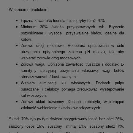
W skrócie o produkcie:
Łączna zawartość łososia i białej ryby to aż 70%.
Minimum 30% świeżo przygotowanych ryb. Etycznie
pozyskiwane i wysoce przyswajalne białko, idealne dla
kotów.
Zdrowe drogi moczowe. Receptura opracowana w celu
utrzymania optymalnego zakresu pH moczu, tak aby
wspierać zdrowie dróg moczowych.
Zdrowa waga. Obniżona zawartość tłuszczu i dodatek L-
karnityny sprzyjają utrzymaniu właściwej wagi kotów
sterylizowanych / kastrowanych.
Wspiera eliminację kul włosowych. Dodatek pulpy
buraczanej i celulozy pomaga zredukować występowanie
kul włosowych.
Zdrowy układ trawienny. Dodano prebiotyki, wspierające
zdolność wchłaniania składników odżywczych.
Skład: 70% ryb (w tym świeżo przygotowany łosoś bez ości 26%,
suszony łosoś 16%, suszony mintaj 14%, suszony śledź 7%,