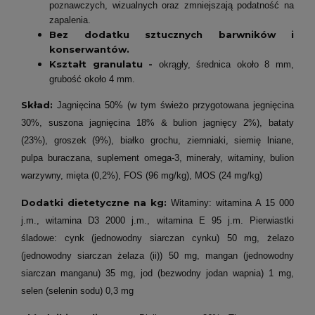
poznawczych, wizualnych oraz zmniejszają podatność na
zapalenia.
Bez dodatku sztucznych barwników i
konserwantów.
Kształt granulatu -
okrągły, średnica około 8 mm,
grubość około 4 mm.
Skład:
Jagnięcina 50% (w tym świeżo przygotowana jegnięcina
30%, suszona jagnięcina 18% & bulion jagnięcy 2%), bataty
(23%), groszek (9%), białko grochu, ziemniaki, siemię lniane,
pulpa buraczana, suplement omega-3, minerały, witaminy, bulion
warzywny, mięta (0,2%), FOS (96 mg/kg), MOS (24 mg/kg)
Dodatki dietetyczne na kg:
Witaminy: witamina A 15 000
j.m., witamina D3 2000 j.m., witamina E 95 j.m. Pierwiastki
śladowe: cynk (jednowodny siarczan cynku) 50 mg, żelazo
(jednowodny siarczan żelaza (ii)) 50 mg, mangan (jednowodny
siarczan manganu) 35 mg, jod (bezwodny jodan wapnia) 1 mg,
selen (selenin sodu) 0,3 mg