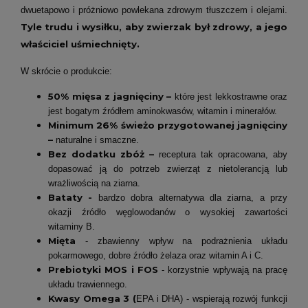
dwuetapowo i próżniowo powlekana zdrowym tłuszczem i olejami.
Tyle trudu i wysiłku, aby zwierzak był zdrowy, a jego
właściciel uśmiechnięty.
W skrócie o produkcie:
50% mięsa z jagnięciny
–
które jest lekkostrawne oraz
jest bogatym źródłem aminokwasów, witamin i minerałów.
Minimum
26%
ś
wieżo przygotowanej jagnięciny
–
naturalne i smaczne.
Bez dodatku zbóż –
receptura tak opracowana, aby
dopasować ją do potrzeb zwierząt z nietolerancją lub
wrażliwością na ziarna.
Bataty
-
bardzo dobra alternatywa dla ziarna, a przy
okazji źródło węglowodanów o wysokiej zawartości
witaminy B.
Mięta
- zbawienny wpływ na podrażnienia układu
pokarmowego, dobre źródło żelaza oraz witamin A i C.
Prebiotyki MOS i FOS
- korzystnie wpływają na pracę
układu trawiennego.
Kwasy Omega 3 (
EPA i DHA) - wspierają rozwój funkcji