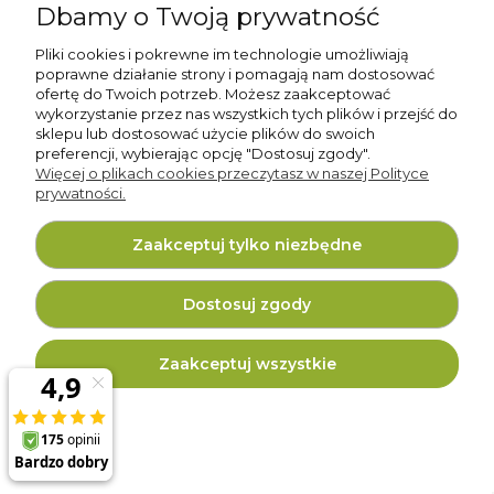
Dbamy o Twoją prywatność
69,00 zł
Pliki cookies i pokrewne im technologie umożliwiają
Do koszyka
poprawne działanie strony i pomagają nam dostosować
ofertę do Twoich potrzeb. Możesz zaakceptować
wykorzystanie przez nas wszystkich tych plików i przejść do
sklepu lub dostosować użycie plików do swoich
preferencji, wybierając opcję "Dostosuj zgody".
Więcej o plikach cookies przeczytasz w naszej Polityce
prywatności.
Zaakceptuj tylko niezbędne
Zoo-Imperium - grain free przysmaki -
80% ryby - bezzbożowe trenerki 500 g
Dostosuj zgody
34,00 zł
Zaakceptuj wszystkie
Do koszyka