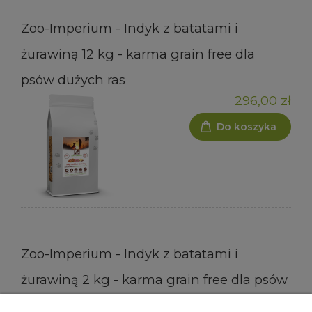
Zoo-Imperium - Indyk z batatami i
żurawiną 12 kg - karma grain free dla
psów dużych ras
296,00 zł
Do koszyka
Zoo-Imperium - Indyk z batatami i
żurawiną 2 kg - karma grain free dla psów
dużych ras