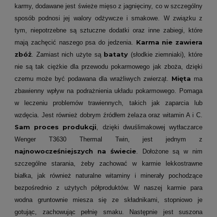
karmy, dodawane jest świeże mięso z jagnięciny, co w szczególny
sposób podnosi jej walory odżywcze i smakowe. W związku z
tym, niepotrzebne są sztuczne dodatki oraz inne zabiegi, które
Karma nie zawiera
mają zachęcić naszego psa do jedzenia.
zbóż
bataty
. Zamiast nich użyte są
(słodkie ziemniaki), które
nie są tak ciężkie dla przewodu pokarmowego jak zboża, dzięki
Mięta
czemu może być podawana dla wrażliwych zwierząt.
ma
zbawienny wpływ na podrażnienia układu pokarmowego. Pomaga
w leczeniu problemów trawiennych, takich jak zaparcia lub
wzdęcia. Jest również dobrym źródłem żelaza oraz witamin A i C.
Sam proces produkcji
, dzięki dwuślimakowej wytłaczarce
Wenger T3630 Thermal Twin, jest jednym z
najnowocześniejszych na świecie
. Dołożone są w nim
szczególne starania, żeby zachować w karmie lekkostrawne
białka, jak również naturalne witaminy i minerały pochodzące
bezpośrednio z użytych półproduktów. W naszej karmie para
wodna gruntownie miesza się ze składnikami, stopniowo je
gotując, zachowując pełnię smaku. Następnie jest suszona