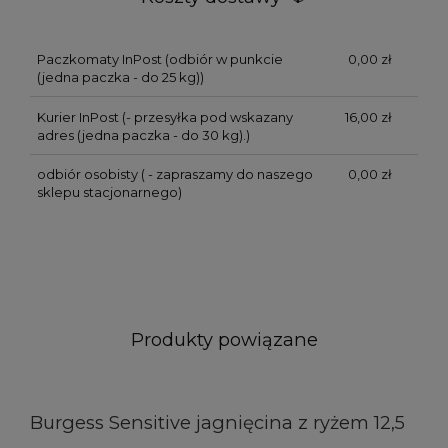
Paczkomaty InPost
(odbiór w punkcie
0,00 zł
(jedna paczka - do 25 kg))
Kurier InPost
(- przesyłka pod wskazany
16,00 zł
adres (jedna paczka - do 30 kg).)
odbiór osobisty
( - zapraszamy do naszego
0,00 zł
sklepu stacjonarnego)
Produkty powiązane
Burgess Sensitive jagnięcina z ryżem 12,5