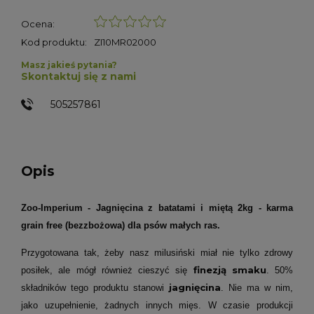
Ocena:
Kod produktu:
ZI10MR02000
Masz jakieś pytania?
Skontaktuj się z nami
505257861
Opis
Zoo-Imperium - Jagnięcina z batatami i miętą 2kg - karma
grain free (bezzbożowa) dla psów małych ras.
Przygotowana tak, żeby nasz milusiński miał nie tylko zdrowy
finezją smaku
posiłek, ale mógł również cieszyć się
. 50%
jagnięcina
składników tego produktu stanowi
. Nie ma w nim,
jako uzupełnienie, żadnych innych mięs. W czasie produkcji